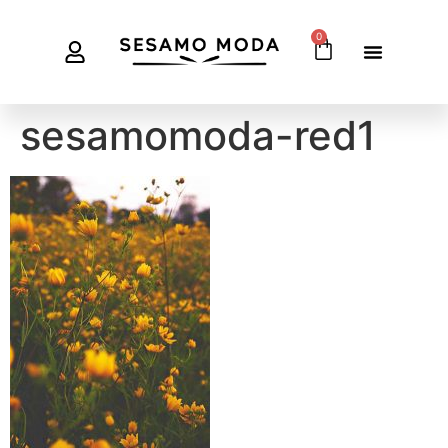
0
sesamomoda-red1