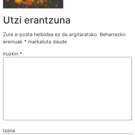
Utzi erantzuna
Zure e-posta helbidea ez da argitaratuko.
Beharrezko
eremuak
*
markatuta daude
Iruzkin
*
Izena