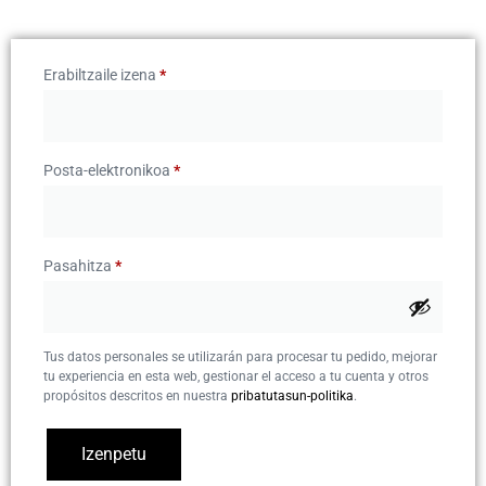
Erabiltzaile izena
*
Posta-elektronikoa
*
Pasahitza
*
Tus datos personales se utilizarán para procesar tu pedido, mejorar
tu experiencia en esta web, gestionar el acceso a tu cuenta y otros
propósitos descritos en nuestra
pribatutasun-politika
.
Izenpetu