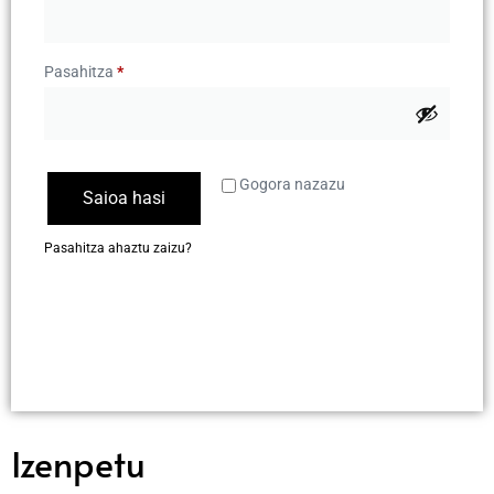
Pasahitza
*
Gogora nazazu
Saioa hasi
Pasahitza ahaztu zaizu?
Izenpetu