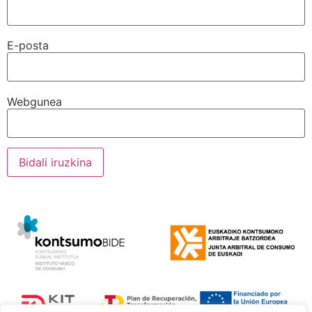
E-posta
Webgunea