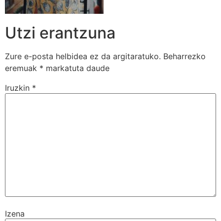
Utzi erantzuna
Zure e-posta helbidea ez da argitaratuko.
Beharrezko
eremuak
*
markatuta daude
Iruzkin
*
Izena