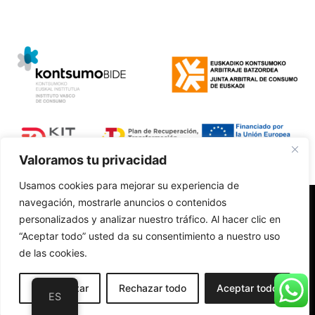
Valoramos tu privacidad
Usamos cookies para mejorar su experiencia de
navegación, mostrarle anuncios o contenidos
Polí­tica de Privacidad
personalizados y analizar nuestro tráfico. Al hacer clic en
Aviso Legal
“Aceptar todo” usted da su consentimiento a nuestro uso
Accesibilidad
de las cookies.
Política de Cookies
Cambios y devoluciones
Diseño web realizado por RK Informatika
Personalizar
Rechazar todo
Aceptar todo
ES