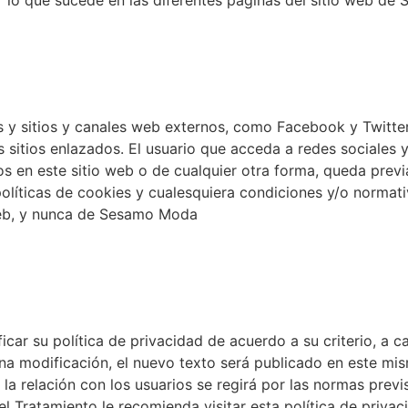
r lo que sucede en las diferentes páginas del sitio web d
es y sitios y canales web externos, como Facebook y Twitt
 sitios enlazados. El usuario que acceda a redes sociales 
 en este sitio web o de cualquier otra forma, queda prev
 políticas de cookies y cualesquiera condiciones y/o norma
 web, y nunca de Sesamo Moda
r su política de privacidad de acuerdo a su criterio, a cam
na modificación, el nuevo texto será publicado en este mis
 la relación con los usuarios se regirá por las normas pre
del Tratamiento le recomienda visitar esta política de priva