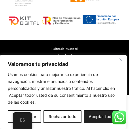
Polí­tica de Privacidad
Aviso Legal
Accesibilidad
Valoramos tu privacidad
Política de Cookies
Usamos cookies para mejorar su experiencia de
Cambios y devoluciones
Diseño web realizado por RK Informatika
navegación, mostrarle anuncios o contenidos
personalizados y analizar nuestro tráfico. Al hacer clic en
“Aceptar todo” usted da su consentimiento a nuestro uso
de las cookies.
Personalizar
Rechazar todo
Aceptar todo
ES