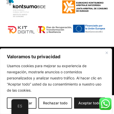
Polí­tica de Privacidad
Valoramos tu privacidad
Aviso Legal
Usamos cookies para mejorar su experiencia de
Accesibilidad
navegación, mostrarle anuncios o contenidos
Política de Cookies
Cambios y devoluciones
personalizados y analizar nuestro tráfico. Al hacer clic en
Diseño web realizado por RK Informatika
“Aceptar todo” usted da su consentimiento a nuestro uso
de las cookies.
Personalizar
Rechazar todo
Aceptar todo
ES