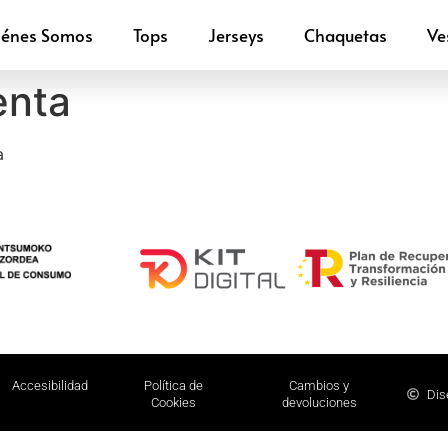
iénes Somos
Tops
Jerseys
Chaquetas
Ve
enta
a
Accesibilidad
Política de
Cambios y
Dis
Cookies
devoluciones