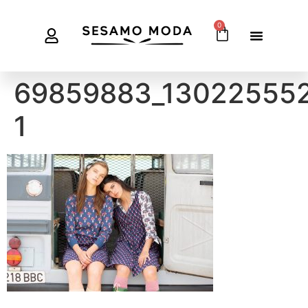
0
69859883_13022555
1