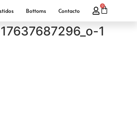
0
stidos
Bottoms
Contacto
17637687296_o-1