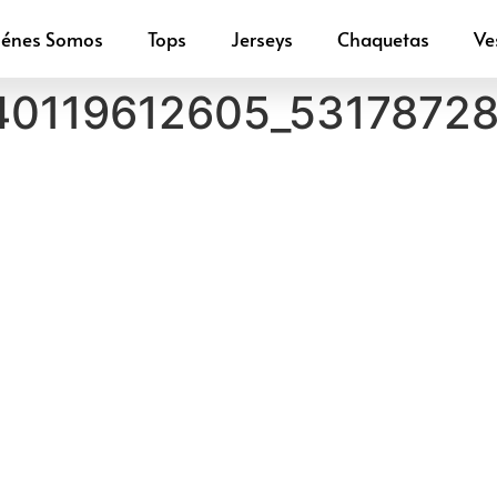
iénes Somos
Tops
Jerseys
Chaquetas
Ve
40119612605_53178728