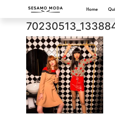
Home
Qu
70230513_13388