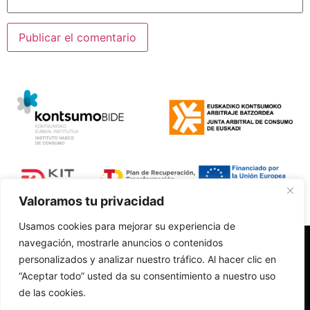
Valoramos tu privacidad
Usamos cookies para mejorar su experiencia de
navegación, mostrarle anuncios o contenidos
Polí­tica de Privacidad
personalizados y analizar nuestro tráfico. Al hacer clic en
Aviso Legal
“Aceptar todo” usted da su consentimiento a nuestro uso
Accesibilidad
de las cookies.
Política de Cookies
Cambios y devoluciones
Diseño web realizado por RK Informatika