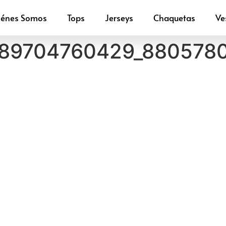
iénes Somos
Tops
Jerseys
Chaquetas
Ve
89704760429_880578