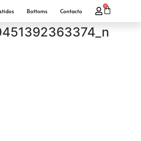
0
stidos
Bottoms
Contacto
0451392363374_n