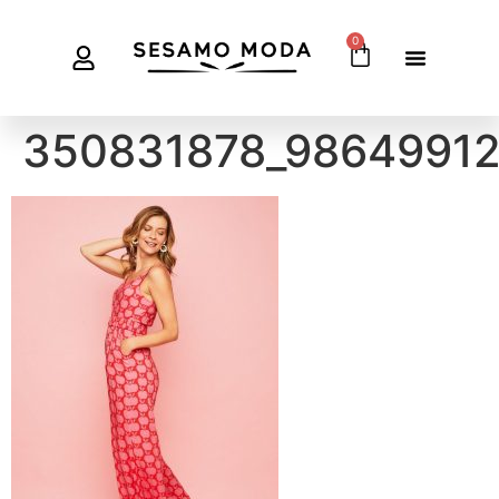
0
350831878_98649912