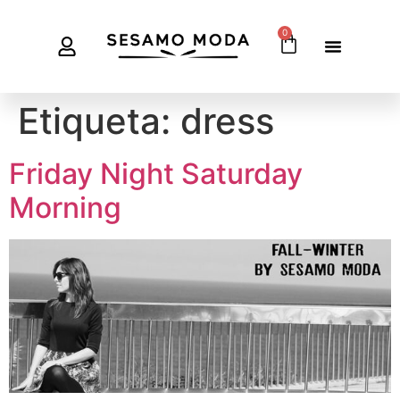
0
Etiqueta:
dress
Friday Night Saturday
Morning