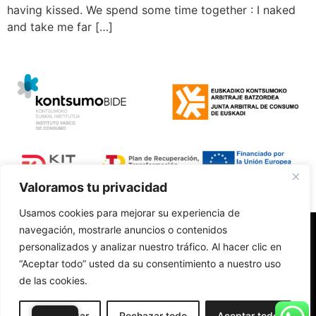
having kissed. We spend some time together : I naked
and take me far […]
Valoramos tu privacidad
Usamos cookies para mejorar su experiencia de
navegación, mostrarle anuncios o contenidos
Polí­tica de Privacidad
personalizados y analizar nuestro tráfico. Al hacer clic en
Aviso Legal
“Aceptar todo” usted da su consentimiento a nuestro uso
Accesibilidad
de las cookies.
Política de Cookies
Cambios y devoluciones
Diseño web realizado por RK Informatika
Personalizar
Rechazar todo
Aceptar todo