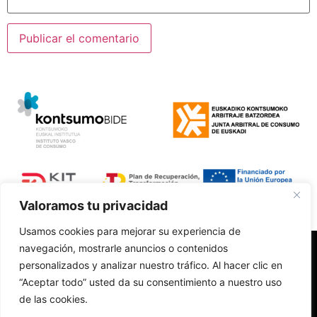
Valoramos tu privacidad
Usamos cookies para mejorar su experiencia de
navegación, mostrarle anuncios o contenidos
Polí­tica de Privacidad
personalizados y analizar nuestro tráfico. Al hacer clic en
Aviso Legal
“Aceptar todo” usted da su consentimiento a nuestro uso
Accesibilidad
de las cookies.
Política de Cookies
Cambios y devoluciones
Diseño web realizado por RK Informatika