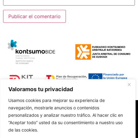
Valoramos tu privacidad
Usamos cookies para mejorar su experiencia de
navegación, mostrarle anuncios o contenidos
Polí­tica de Privacidad
personalizados y analizar nuestro tráfico. Al hacer clic en
Aviso Legal
“Aceptar todo” usted da su consentimiento a nuestro uso
Accesibilidad
de las cookies.
Política de Cookies
Cambios y devoluciones
Diseño web realizado por RK Informatika